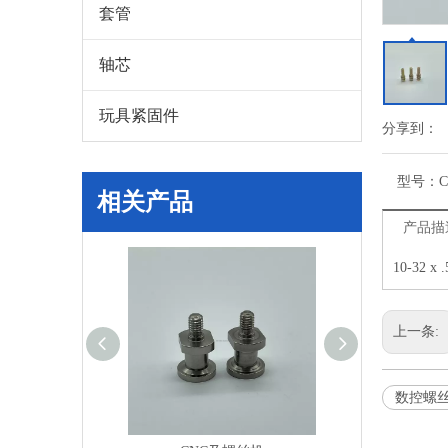
套管
轴芯
玩具紧固件
分享到：
型号：
相关产品
产品描
10-32 
上一条:
数控螺