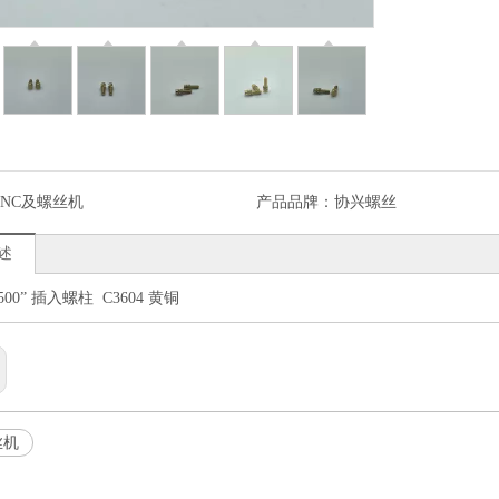
CNC及螺丝机
产品品牌：
协兴螺丝
述
x .500” 插入螺柱 C3604 黄铜
丝机