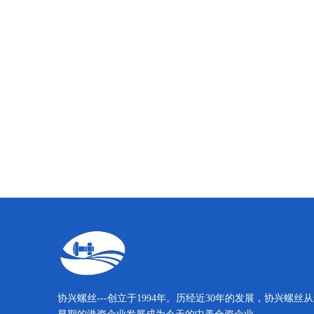
协兴螺丝---创立于1994年。历经近30年的发展，协兴螺丝