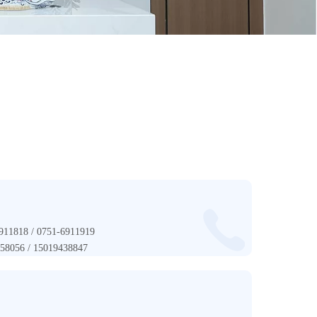
1818 / 0751-6911919
056 / 15019438847