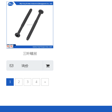
三叶螺丝
询价
1
2
3
4
»