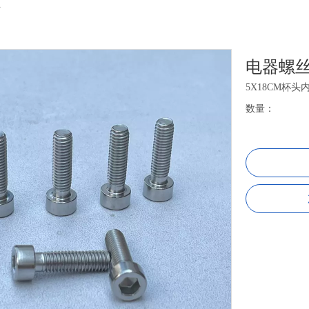
丝
电器螺
5X18CM杯头
数量：