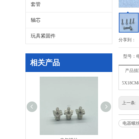
套管
轴芯
玩具紧固件
分享到：
型号：
相关产品
产品描
5X18C
上一条:
电器螺丝