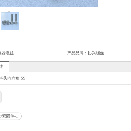
电器螺丝
产品品牌：
协兴螺丝
述
M杯头内六角 SS
/紧固件-1