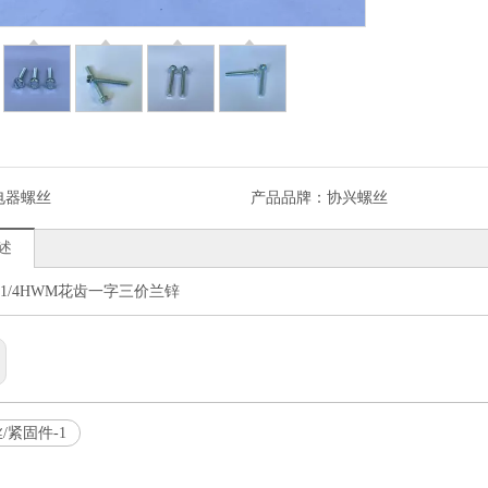
电器螺丝
产品品牌：
协兴螺丝
述
X1-1/4HWM花齿一字三价兰锌
/紧固件-1