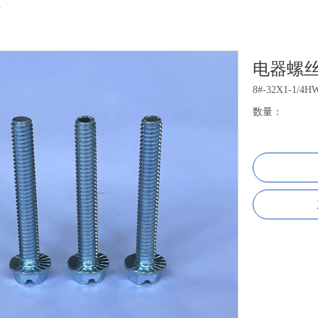
丝
电器螺
8#-32X1-1/
数量：