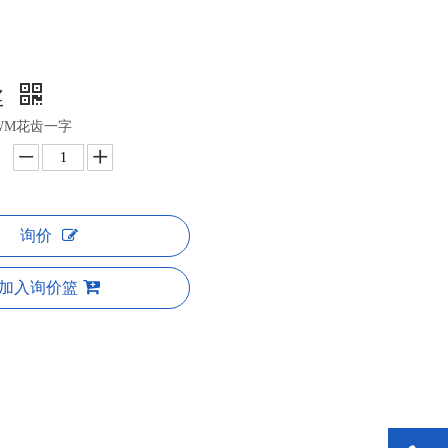
丝
4HWM花齿一字
询价
加入询价篮