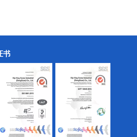
三叶螺丝
电子螺丝
证书