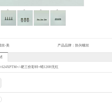
螺丝-美
产品品牌：
协兴螺丝
述
X0.624XPTM+/-硬三价彩锌+蜡120H无红