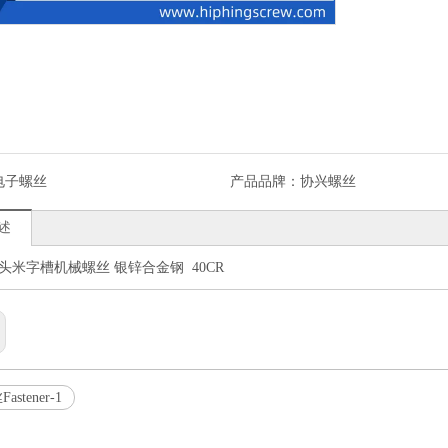
电子螺丝
产品品牌：
协兴螺丝
述
圆柱头米字槽机械螺丝 银锌合金钢 40CR
stener-1