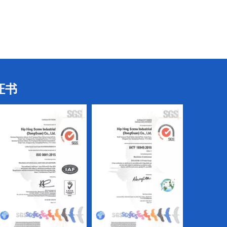
三叶螺丝
电子螺丝
证书