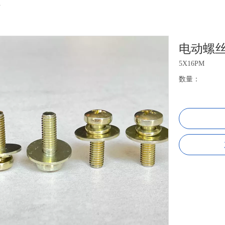
丝
电动螺
5X16PM
数量：