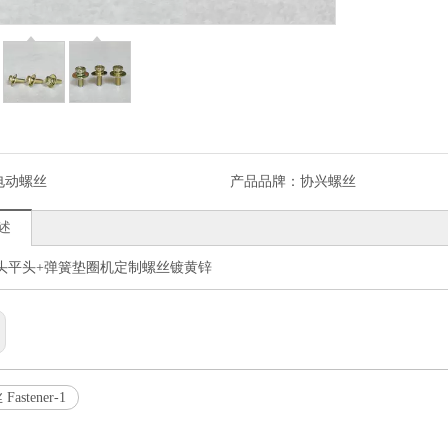
电动螺丝
产品品牌：
协兴螺丝
述
 盘头平头+弹簧垫圈机定制螺丝镀黄锌
astener-1