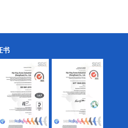
三叶螺丝
电子螺丝
证书