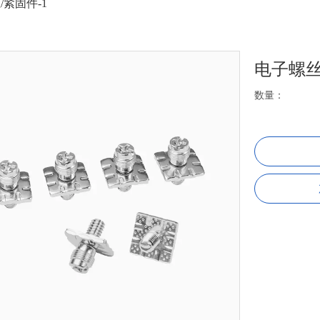
/紧固件-1
电子螺丝
数量：