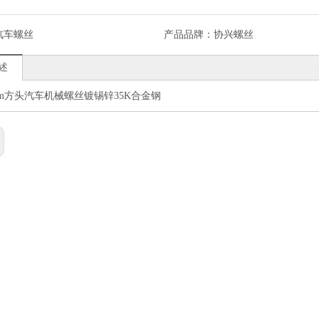
汽车螺丝
产品品牌：
协兴螺丝
述
.5mm方头汽车机械螺丝镀锡锌35K合金钢