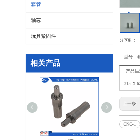
套管
轴芯
玩具紧固件
分享到：
型号：
相关产品
产品描
.315"
上一条:
CNC-1