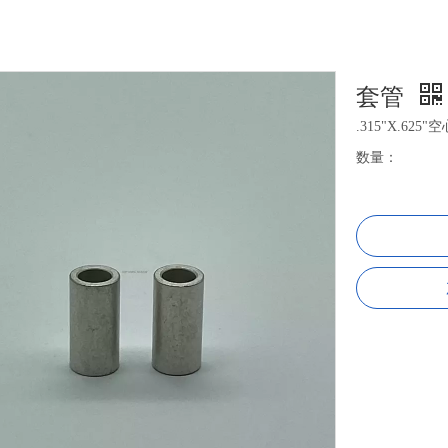
套管
.315"X.62
数量：