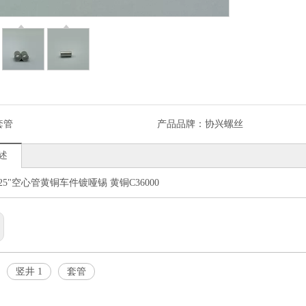
套管
产品品牌：
协兴螺丝
述
X.625"空心管黄铜车件镀哑锡 黄铜C36000
竖井 1
套管