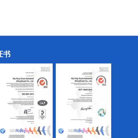
衬套
车床件
证书