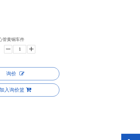
5"空心管黄铜车件
询价
加入询价篮