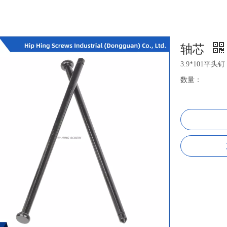
轴芯
3.9*101平头钉
数量：