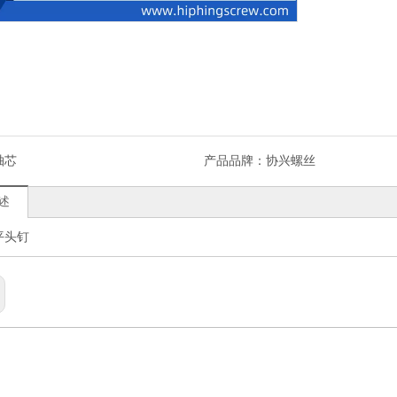
轴芯
产品品牌：
协兴螺丝
述
1平头钉