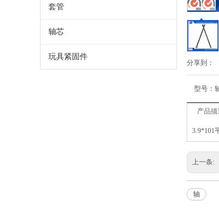
套管
轴芯
玩具紧固件
分享到：
型号：
产品描
3.9*10
上一条:
轴